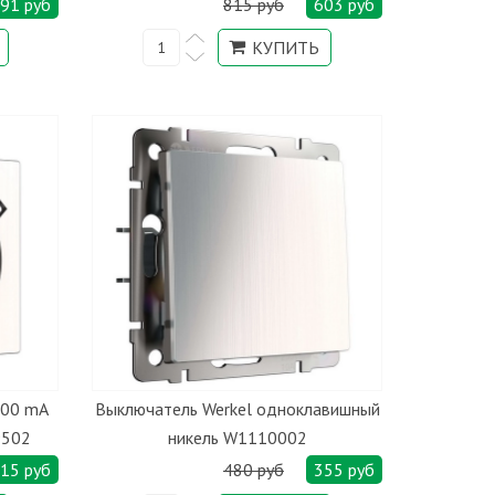
91 руб
815 руб
603 руб
100 mA
Выключатель Werkel одноклавишный
9502
никель W1110002
15 руб
480 руб
355 руб