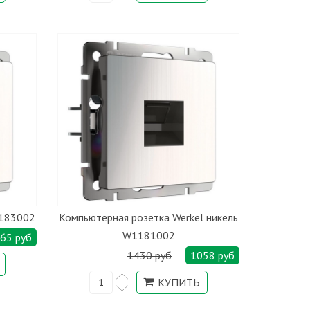
1183002
Компьютерная розетка Werkel никель
W1181002
65 руб
1430 руб
1058 руб