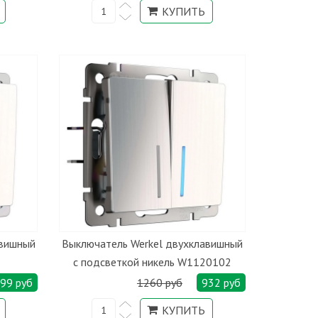
авишный
Выключатель Werkel двухклавишный
с подсветкой никель W1120102
99 руб
1260 руб
932 руб