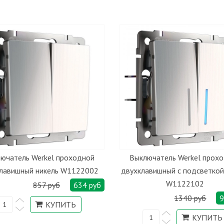
ючатель Werkel проходной
Выключатель Werkel прох
лавишный никель W1122002
двухклавишный с подсветкой
W1122102
857 руб
634 руб
1340 руб
9