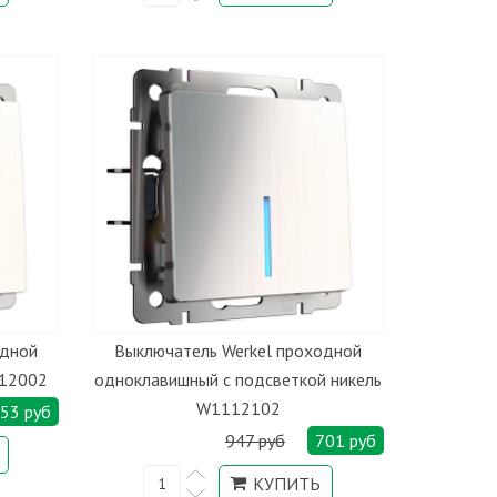
одной
Выключатель Werkel проходной
112002
одноклавишный с подсветкой никель
W1112102
53 руб
947 руб
701 руб