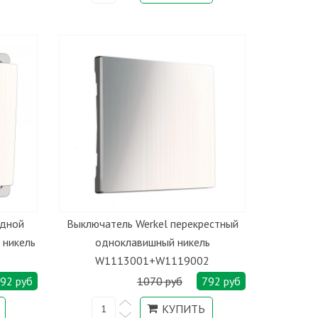
одной
Выключатель Werkel перекрестный
 никель
одноклавишный никель
W1113001+W1119002
92 руб
1070 руб
792 руб