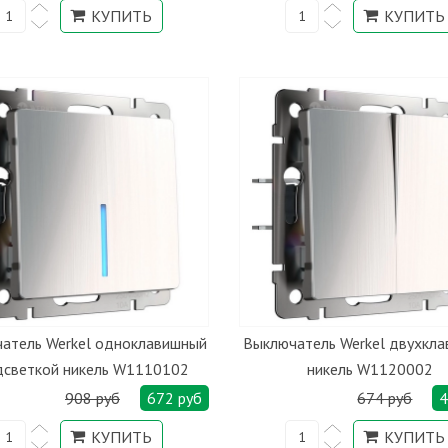
атель Werkel одноклавишный
Выключатель Werkel двухкл
дсветкой никель W1110102
никель W1120002
908 руб
672 руб
674 руб
4