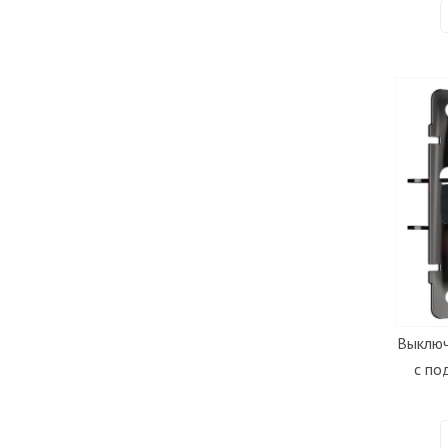
Выключ
с по