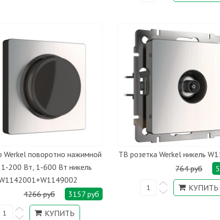
 Werkel поворотно нажимной
ТВ розетка Werkel никель W
1-200 Вт, 1-600 Вт никель
764 руб
5
W1142001+W1149002
4266 руб
3157 руб