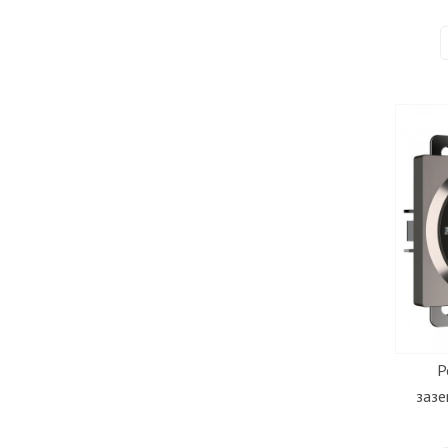
Р
заз