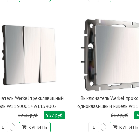
атель Werkel трехклавишный
Выключатель Werkel прох
ель W1130001+W1139002
одноклавишный никель W1
1266 руб
937 руб
612 руб
4