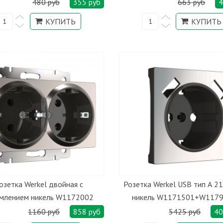
480 руб
355 руб
663 руб
4
озетка Werkel двойная с
Розетка Werkel USB тип А 2
емлением никель W1172002
никель W1171501+W117
1160 руб
858 руб
5425 руб
40