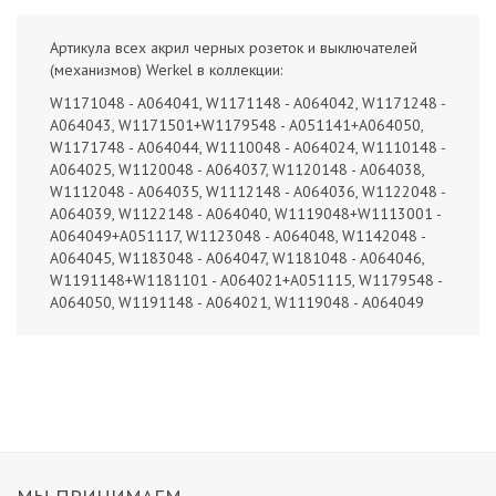
Артикула всех акрил черных розеток и выключателей
(механизмов) Werkel в коллекции:
W1171048 - A064041, W1171148 - A064042, W1171248 -
A064043, W1171501+W1179548 - A051141+A064050,
W1171748 - A064044, W1110048 - A064024, W1110148 -
A064025, W1120048 - A064037, W1120148 - A064038,
W1112048 - A064035, W1112148 - A064036, W1122048 -
A064039, W1122148 - A064040, W1119048+W1113001 -
A064049+A051117, W1123048 - A064048, W1142048 -
A064045, W1183048 - A064047, W1181048 - A064046,
W1191148+W1181101 - A064021+A051115, W1179548 -
A064050, W1191148 - A064021, W1119048 - A064049