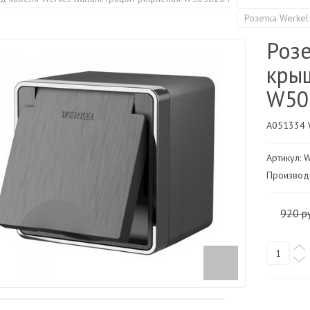
Розетка Werke
Розе
кры
W50
A051334 
Артикул:
Производи
920 р