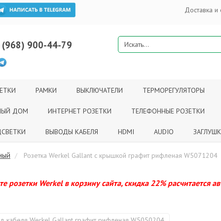
Доставка и 
 (968) 900-44-79
ЕТКИ
РАМКИ
ВЫКЛЮЧАТЕЛИ
ТЕРМОРЕГУЛЯТОРЫ
НЫЙ ДОМ
ИНТЕРНЕТ РОЗЕТКИ
ТЕЛЕФОННЫЕ РОЗЕТКИ
СВЕТКИ
ВЫВОДЫ КАБЕЛЯ
HDMI
AUDIO
ЗАГЛУШ
ный
Розетка Werkel Gallant с крышкой графит рифленая W5071204
е розетки Werkel в корзину сайта, скидка 22% расчитается а
д кабеля Werkel Gallant графит рифленая W5050204