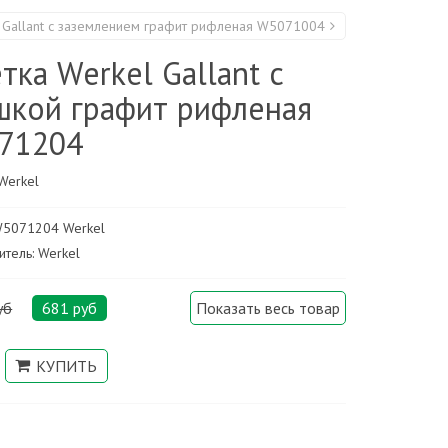
l Gallant с заземлением графит рифленая W5071004
тка Werkel Gallant с
шкой графит рифленая
71204
Werkel
 W5071204 Werkel
тель: Werkel
уб
681 руб
Показать весь товар