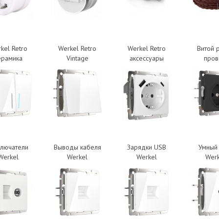
kel Retro
Werkel Retro
Werkel Retro
Витой 
ерамика
Vintage
аксессуары
про
лючатели
Выводы кабеля
Зарядки USB
Умный
Werkel
Werkel
Werkel
Werk